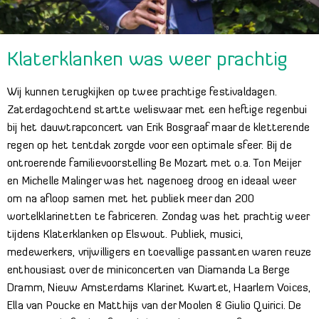
Klaterklanken was weer prachtig
Wij kunnen terugkijken op twee prachtige festivaldagen.
Zaterdagochtend startte weliswaar met een heftige regenbui
bij het dauwtrapconcert van Erik Bosgraaf maar de kletterende
regen op het tentdak zorgde voor een optimale sfeer. Bij de
ontroerende familievoorstelling Be Mozart met o.a. Ton Meijer
en Michelle Malinger was het nagenoeg droog en ideaal weer
om na afloop samen met het publiek meer dan 200
wortelklarinetten te fabriceren. Zondag was het prachtig weer
tijdens Klaterklanken op Elswout. Publiek, musici,
medewerkers, vrijwilligers en toevallige passanten waren reuze
enthousiast over de miniconcerten van Diamanda La Berge
Dramm, Nieuw Amsterdams Klarinet Kwartet, Haarlem Voices,
Ella van Poucke en Matthijs van der Moolen & Giulio Quirici. De