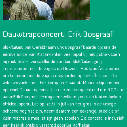
Dauwtrapconcert: Erik Bosgraaf
Blokfluitist van wereldnaam Erik Bosgraaf baarde tijdens de
eerste editie van Klaterklanken veel bijval bij het publiek toen
hij met allerlei verschillende soorten blokfluiten ging
improviseren met de vogels op Elswout. Het was fascinerend
om te horen hoe de vogels reageerden op Eriks fluitspel. Op
veler verzoek komt Erik terug op Elswout. Maar nu tijdens een
speciaal Dauwtrapconcert op de zaterdagochtend om 8.00 uur
waar Erik Bosgraaf de dag een welkom geeft en Klaterklanken
officieel opent. Let op, zelfs in juli kan het gras in de vroege
ochtend nog nat zijn, neem daarom een dekentje, stoeltje of
klein matrasje mee, er zijn geen stoelen. Dit concert is inclusief
een heerlijk ontbijt verzorgd door De Koffiekar.