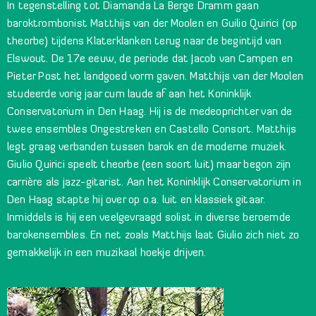
In tegenstelling tot Diamanda La Berge Dramm gaan
baroktrombonist Matthijs van der Moolen en Guilio Quirici (op
theorbe) tijdens Klaterklanken terug naar de begintijd van
Elswout. De 17e eeuw, de periode dat Jacob van Campen en
Pieter Post het landgoed vorm gaven. Matthijs van der Moolen
studeerde vorig jaar cum laude af aan het Koninklijk
Conservatorium in Den Haag. Hij is de medeoprichter van de
twee ensembles Ongestreken en Castello Consort. Matthijs
legt graag verbanden tussen barok en de moderne muziek.
Giulio Quirici speelt theorbe (een soort luit) maar begon zijn
carrière als jazz-gitarist. Aan het Koninklijk Conservatorium in
Den Haag stapte hij over op o.a. luit en klassiek gitaar.
Inmiddels is hij een veelgevraagd solist in diverse beroemde
barokensembles. En net zoals Matthijs laat Giulio zich niet zo
gemakkelijk in een muzikaal hoekje drijven.