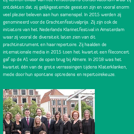
Zij kennen elkaar van het Amsterdams Conservatorium waar zij
ontdekten dat zij gelijkgestemde geesten zijn en vooral enorm
veel plezier beleven aan hun samenspel. In 2015 werden zij
genomineerd voor de Grachtenfestivalprijs. Zij zijn ook de
initiators van het Nederlands Klarinetfestival in Amsterdam
waar zij vooral de diversiteit laten zien van dit
prachtinstrument en haar repertoire. Zij haalden de
internationale media in 2015 toen het kwartet een fileconcert
gaf op de A1 voor de open brug bij Almere. In 2018 was het
kwartet één van de grote verrassingen tijdens Klaterklanken,
mede door hun spontane optredens en repertoirekeuze.