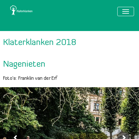
TOGG
NAVIG
Klaterklanken 2018
Nagenieten
Foto’s:
Franklin van der Erf