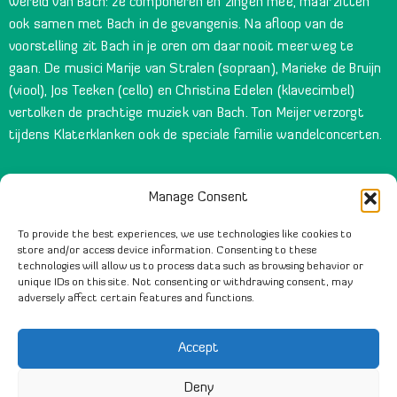
wereld van Bach: ze componeren en zingen mee, maar zitten
ook samen met Bach in de gevangenis. Na afloop van de
voorstelling zit Bach in je oren om daar nooit meer weg te
gaan. De musici Marije van Stralen (sopraan), Marieke de Bruijn
(viool), Jos Teeken (cello) en Christina Edelen (klavecimbel)
vertolken de prachtige muziek van Bach. Ton Meijer verzorgt
tijdens Klaterklanken ook de speciale familie wandelconcerten.
Manage Consent
To provide the best experiences, we use technologies like cookies to
MEDE MOGELIJK GEMAAKT DOOR
store and/or access device information. Consenting to these
technologies will allow us to process data such as browsing behavior or
unique IDs on this site. Not consenting or withdrawing consent, may
adversely affect certain features and functions.
Accept
MET DANK AAN
Deny