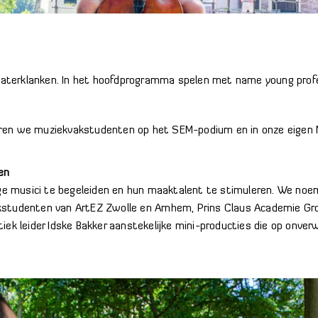
Klaterklanken. In het hoofdprogramma spelen met name young profes
en we muziekvakstudenten op het SEM-podium en in onze eigen M
en
nge musici te begeleiden en hun maaktalent te stimuleren. We no
studenten van ArtEZ Zwolle en Arnhem, Prins Claus Academie Gr
iek leider Idske Bakker aanstekelijke mini-producties die op onver