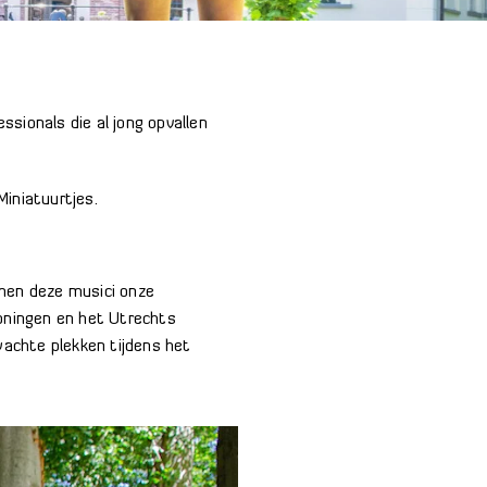
sionals die al jong opvallen
iniatuurtjes.
emen deze musici onze
oningen en het Utrechts
wachte plekken tijdens het