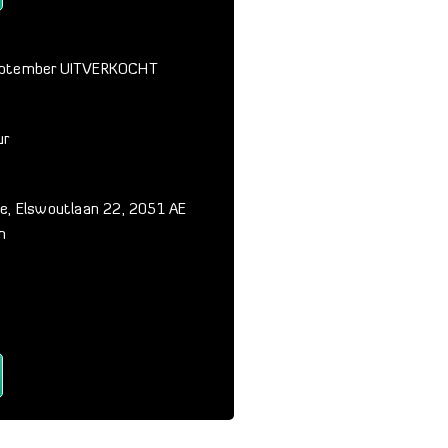
eptember UITVERKOCHT
ur
ie, Elswoutlaan 22, 2051 AE
n