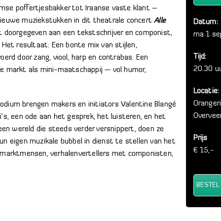
mse poffertjesbakker tot Iraanse vaste klant –
ieuwe muziekstukken in dit theatrale concert
Alle
Datum:
dt doorgegeven aan een tekstschrijver en componist,
ma 1 s
 Het resultaat: Een bonte mix van stijlen,
Tijd:
oerd door zang, viool, harp en contrabas. Een
20.30 u
e markt als mini-maatschappij — vol humor,
Locatie:
Oranger
odium brengen makers en initiators Valentine Blangé
Overvee
’s, een ode aan het gesprek, het luisteren, en het
 een wereld die steeds verder versnippert, doen ze
Prijs
n eigen muzikale bubbel in dienst te stellen van het
€ 15,-
t marktmensen, verhalenvertellers met componisten,
BESTEL