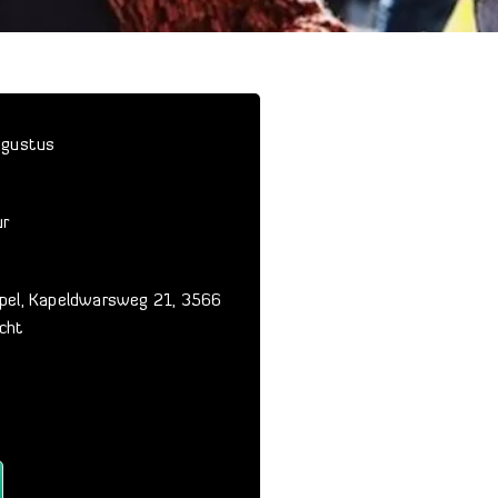
ugustus
ur
pel, Kapeldwarsweg 21, 3566
cht