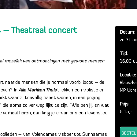
s – Theatraal concert
Datum:
zo 31 a
Tijd:
kaal mozaïek van ontmoetingen met gewone mensen
16.00 u
Locatie:
ert naar de mensen die je normaal voorbijloopt – de
Blauwka
leven? In
Alle Markten Thuis
trekken een violiste en
MP Utre
kt waar zij toevallig naast wonen, in een poging
Prijs
die soms zo ver weg lijkt te zijn. “Wie ben jij, en wat
€ 15,-
w verhaal horen, dan krijg je er van ons een levenslied
BESTEL
plieden – van Volendamse visboer tot Surinaamse