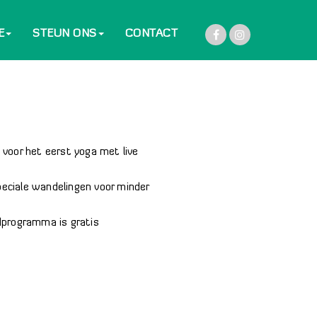
E
STEUN ONS
CONTACT
e voor het eerst yoga met live
peciale wandelingen voor minder
ndprogramma is gratis