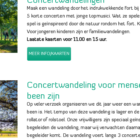
Concertwandelingen
Maak een wandeling door het indrukwekkende Fort bij
5 korte concerten met jonge topmusici. Wat ze spele
spel is geïnspireerd door de natuur rondom het fort. K
Voor jongeren kinderen zijn er familiewandelingen.
Laatste kaarten voor 11.00 en 15 uur.
MEER INFO/KAARTEN
Concertwandeling voor mensen
been zijn
Op veler verzoek organiseren we dit jaar weer een wan
been is. Het tempo van deze wandeling is lager en de
rollator of rolstoel. Onze vrijwilligers zijn speciaal ge
begeleiden de wandeling, maar wij verwachten daarn
begeleider komt. De wandeling voert langs 3 concert