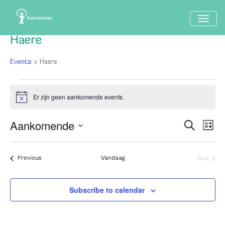
TOGG
NAVIG
Haere
Events
Haere
Events
Er zijn geen aankomende events.
Notice
Aankomende
Event
Ev
Search
Lijst
Vi
Searc
Select
Nav
date.
and
Next
Events
Previous
Vandaag
Events
Views
Naviga
Subscribe to calendar