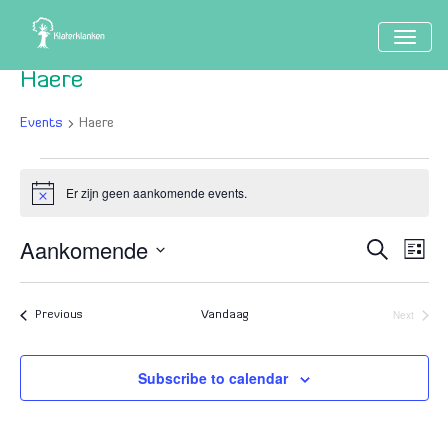
TOGG
NAVIG
Haere
Events
Haere
Events
Er zijn geen aankomende events.
Notice
Aankomende
Event
Ev
Search
Lijst
Vi
Searc
Select
Nav
date.
and
Next
Events
Previous
Vandaag
Events
Views
Naviga
Subscribe to calendar