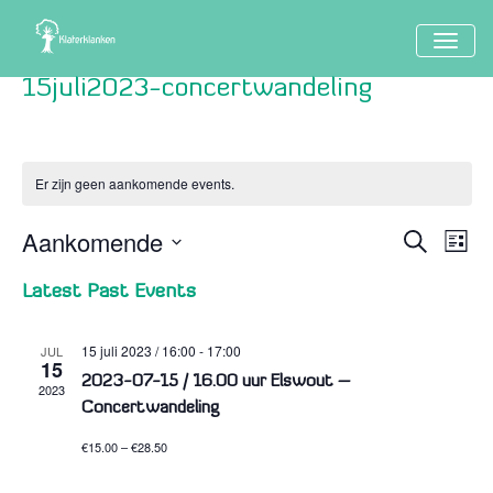
TOGG
NAVIG
15juli2023-concertwandeling
Er zijn geen aankomende events.
Aankomende
Event
Ev
Search
Lijst
Vi
Searc
Select
Latest Past Events
Nav
date.
and
Views
15 juli 2023 / 16:00
-
17:00
JUL
15
Naviga
2023-07-15 / 16.00 uur Elswout –
2023
Concertwandeling
€15.00 – €28.50