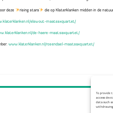
voor deze
rising stars
die op Klaterklanken midden in de natuur
.klaterklanken.nl/elswout-maatsaxquartet/
w.klaterklanken.nl/de-haere-maatsaxquartet/
mber:
www.klaterklanken.nl/rosendael-maatsaxquartet/
To provide t
access devic
data such as
withdrawing