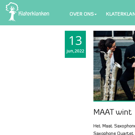
OVER ONS
KLATERKLA
13
jun,2022
MAAT wint 
Het Maat Saxophone
Saxophone Quartet o