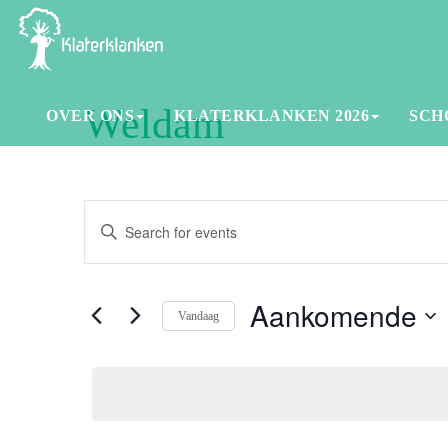
Weldam
OVER ONS
KLATERKLANKEN 2026
SCH
Events
Enter
Search
Keyword.
and
Search
for
Aankomende
Views
Vandaag
Events
Navigation
Select
by
date.
Keyword.