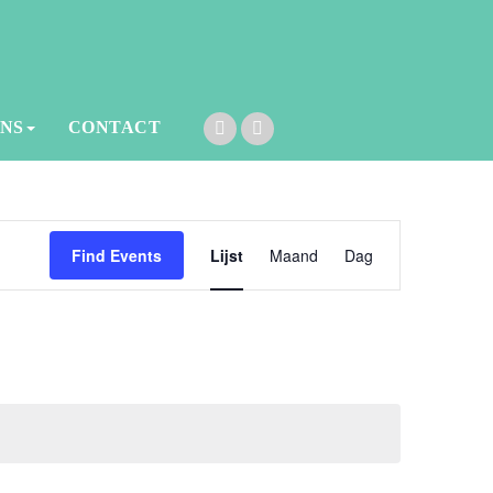
ONS
CONTACT
Event
Find Events
Lijst
Maand
Dag
Views
Navigation