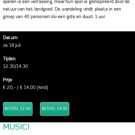
spelen is een verrassing, maar hun spel is geïnspireerd door de
natuur van het landgoed. De wandeling vindt plaats in een
groep van 40 personen olv een gids en duurt 1 uur.
Datum:
za 18 juli
Tijden:
12.30/14.30
Prijs:
€ 20,- / € 14,00 (kind)
BESTEL 12.30
BESTEL 14.30
MUSICI