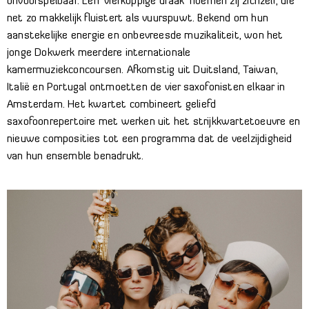
onvoorspelbaar. Een ‘vierkoppige draak’ noemen zij zichzelf, die
net zo makkelijk fluistert als vuurspuwt. Bekend om hun
aanstekelijke energie en onbevreesde muzikaliteit, won het
jonge Dokwerk meerdere internationale
kamermuziekconcoursen. Afkomstig uit Duitsland, Taiwan,
Italië en Portugal ontmoetten de vier saxofonisten elkaar in
Amsterdam. Het kwartet combineert geliefd
saxofoonrepertoire met werken uit het strijkkwartetoeuvre en
nieuwe composities tot een programma dat de veelzijdigheid
van hun ensemble benadrukt.