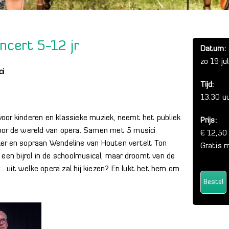
ncert 5-12 jr
Datum:
zo 19 jul
ci
Tijd:
13.30 uu
e voor kinderen en klassieke muziek, neemt het publiek
Prijs:
oor de wereld van opera. Samen met 5 musici
€ 12,50 
er en sopraan Wendeline van Houten vertelt Ton
Gratis 
 een bijrol in de schoolmusical, maar droomt van de
r… uit welke opera zal hij kiezen? En lukt het hem om
Bestel