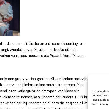
rol in deze humoristische en ontroerende coming-of-
brengt Wendeline van Houten het beste uit het
werken van grootmeesters als Puccini, Verdi, Mozart,
er is een graag gezien gast op Klaterklanken met zijn
iek, waarvoor hij iedereen kan enthousiasmeren. Met
stellingen verlaagt hij de drempels van klassieke
To provide t
access devic
liek mee te nemen, van kinderen tot ouders. Hij is bij
data such as
r weten dat hij kinderen en ouders die nog nooit live
withdrawing